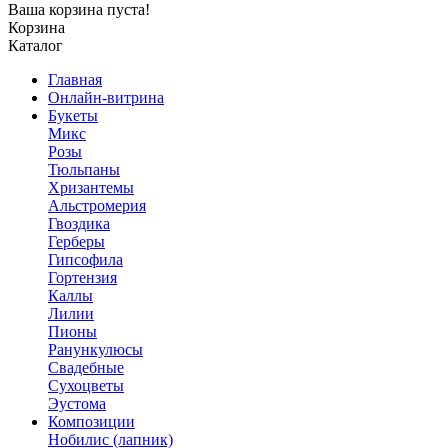
Ваша корзина пуста!
Корзина
Каталог
Главная
Онлайн-витрина
Букеты
Микс
Розы
Тюльпаны
Хризантемы
Альстромерия
Гвоздика
Герберы
Гипсофила
Гортензия
Каллы
Лилии
Пионы
Ранункулюсы
Свадебные
Сухоцветы
Эустома
Композиции
Нобилис (лапник)